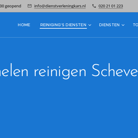
7:00 geopend
info@dienstverleningkars.nl
020 21 01 223
HOME
REINIGING'S DIENSTEN
DIENSTEN
T
len reinigen Schev