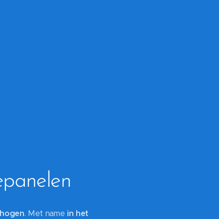
epanelen
rhogen
. Met name
in het