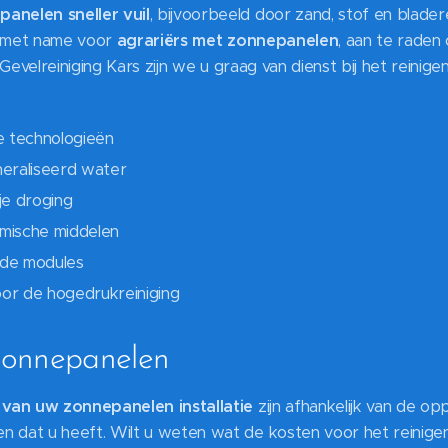
anelen sneller vuil
, bijvoorbeeld door zand, stof en blader
m, met name voor
agrariërs met zonnepanelen
, aan te rade
ij Gevelreiniging Kars zijn we u graag van dienst bij het reini
e technologieën
neraliseerd water
je droging
mische middelen
 de modules
or de hogedrukreiniging
 zonnepanelen
 van uw zonnepanelen installatie
zijn afhankelijk van de op
n dat u heeft. Wilt u weten wat de kosten voor het reinige