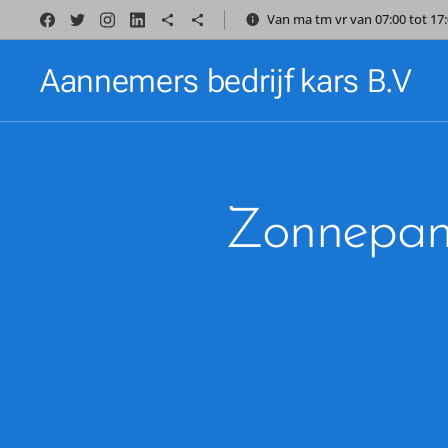
Van ma tm vr van 07:00 tot 1
Aannemers bedrijf kars B.V
Zonnepane