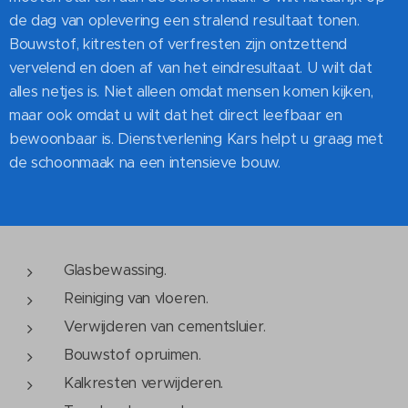
de dag van oplevering een stralend resultaat tonen.
Bouwstof, kitresten of verfresten zijn ontzettend
vervelend en doen af van het eindresultaat. U wilt dat
alles netjes is. Niet alleen omdat mensen komen kijken,
maar ook omdat u wilt dat het direct leefbaar en
bewoonbaar is. Dienstverlening Kars helpt u graag met
de schoonmaak na een intensieve bouw.
Glasbewassing.
Reiniging van vloeren.
Verwijderen van cementsluier.
Bouwstof opruimen.
Kalkresten verwijderen.