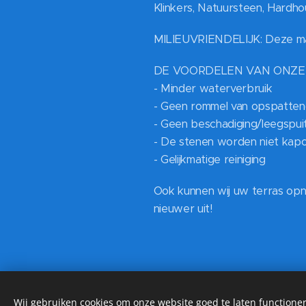
Klinkers, Natuursteen, Hardh
MILIEUVRIENDELIJK: Deze mach
DE VOORDELEN VAN ONZE
- Minder waterverbruik
- Geen rommel van opspatte
- Geen beschadiging/leegspui
- De stenen worden niet kap
- Gelijkmatige reiniging
Ook kunnen wij uw terras opn
nieuwer uit!
Wij gebruiken cookies om onze website goed te laten functioner