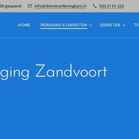
7:00 geopend
info@dienstverleningkars.nl
020 21 01 223
HOME
REINIGING'S DIENSTEN
DIENSTEN
T
niging Zandvoort