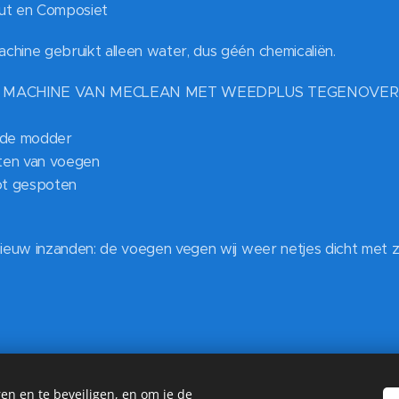
out en Composiet
ine gebruikt alleen water, dus géén chemicaliën.
 MACHINE VAN MECLEAN MET WEEDPLUS TEGENOVER 
nde modder
ten van voegen
ot gespoten
ieuw inzanden: de voegen vegen wij weer netjes dicht met z
en en te beveiligen, en om je de