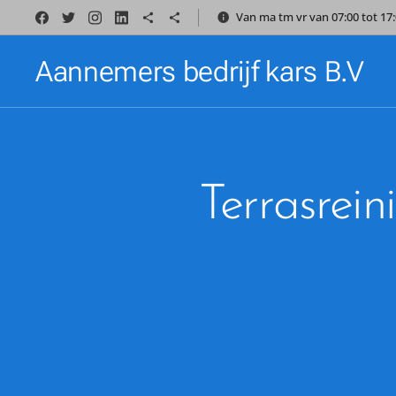
Van ma tm vr van 07:00 tot 1
Aannemers bedrijf kars B.V
Terrasrei