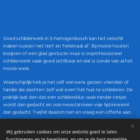
Goed schilderwerk in S-hertogenbosch kan het verschil
maken tussen 'net niet' en 'helemaal af'. Bij mooie houten
kozijnen of een glad gestucte muur is onprofessioneel
schilderwerk vaak goed zichtbaar en dat is zonde van al het
mooie werk.
Waarschijnlijk heb je het zelf wel eens gezien; vrienden of
familie die dachten 'zelf wel even' het huis te schilderen. De
praktijk laat zien dat een schildersklus vaak minder netjes
wordt dan gedacht en ook meestal meer vrije tijd inneemt
dan gedacht. Twijfel daarom niet en vraag een offerte aan.
Wij gebruiken cookies om onze website goed te laten
functioneren en te beveiligen, en om je de best mogelijke