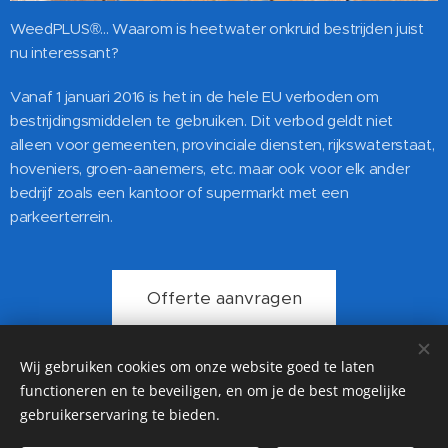
WeedPLUS®... Waarom is heetwater onkruid bestrijden juist
nu interessant?
Vanaf 1 januari 2016 is het in de hele EU verboden om
bestrijdingsmiddelen te gebruiken. Dit verbod geldt niet
alleen voor gemeenten, provinciale diensten, rijkswaterstaat,
hoveniers, groen-aanemers, etc. maar ook voor elk ander
bedrijf zoals een kantoor of supermarkt met een
parkeerterrein.
Offerte aanvragen
Wij gebruiken cookies om onze website goed te laten
functioneren en te beveiligen, en om je de best mogelijke
10 jaar garantie op Gevelreiniging, Dakreiniging en
gebruikerservaring te bieden.
Impregneer. ☎️020 21 01 223