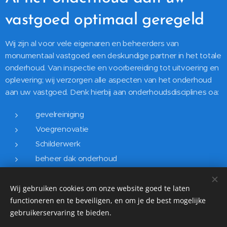
vastgoed optimaal geregeld
Wij zijn al voor vele eigenaren en beheerders van
monumentaal vastgoed een deskundige partner in het totale
onderhoud. Van inspectie en voorbereiding tot uitvoering en
oplevering; wij verzorgen alle aspecten van het onderhoud
aan uw vastgoed. Denk hierbij aan onderhoudsdisciplines oa:
gevelreiniging
Voegrenovatie
Schilderwerk
beheer dak onderhoud
Wij gebruiken cookies om onze website goed te laten
functioneren en te beveiligen, en om je de best mogelijke
10 jaar garantie op Gevelreiniging, Dakreiniging en
gebruikerservaring te bieden.
Impregneer. ☎️020 21 01 223