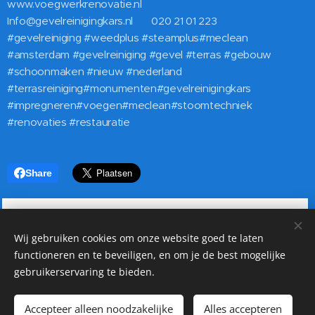
www.voegwerkrenovatie.nl
Info@gevelreinigingkars.nl 📲 020 21 01 223
#gevelreiniging #weedplus #steamplus#meclean
#amsterdam #gevelreiniging #gevel #terras #gebouw
#schoonmaken #nieuw #nederland
#terrasreiniging#monumenten#gevelreinigingkars
#impregneren#voegen#meclean#stoomtechniek
#renovaties #restauratie
Share
Wij gebruiken cookies om onze website goed te laten
functioneren en te beveiligen, en om je de best mogelijke
10 jaar garantie op Gevelreiniging, Dakreiniging en
gebruikerservaring te bieden.
Impregneer. ☎️020 21 01 223
Copyright
1962 - 2022 ©Dienstverleningkars | All rights reserved
Accepteer alleen noodzakelijke
Alles accepteren