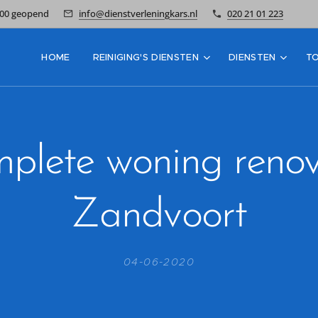
7:00 geopend
info@dienstverleningkars.nl
020 21 01 223
HOME
REINIGING'S DIENSTEN
DIENSTEN
T
plete woning renov
Zandvoort
04-06-2020