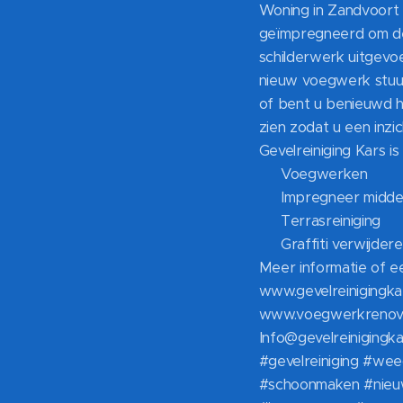
Woning in Zandvoort 
geïmpregneerd om de 
schilderwerk uitgevoe
nieuw voegwerk stuur
of bent u benieuwd ho
zien zodat u een inzic
Gevelreiniging Kars i
✅ Voegwerken
✅ Impregneer middel 
✅ Terrasreiniging
✅ Graffiti verwijde
Meer informatie of ee
www.gevelreinigingkar
www.voegwerkrenovat
Info@gevelreinigingka
#gevelreiniging #we
#schoonmaken #nieuw