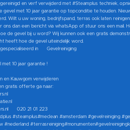
gereinigd en verf verwijderd met #Steamplus techniek, op
gevel met 10 jaar garantie op topconditie te houden. Nieu
rd. Wilt u uw woning, bedrijfspand, terras ook laten reinige
 ons dan een bericht via whatsApp of stuur ons een mail. 
e de gevel bij u word? Wij kunnen ook een gratis demonstra
ht heeft hoe de gevel uiteindelijk word.
s gespecialiseerd in ✅ Gevelreiniging
met 10 jaar garantie !
ren en Kauwgom verwijderen
n gratis offerte ga naar:
s.nl
ie.nl
rs.nl ☎️ 020 21 01 223
edplus #steamplus#meclean #amsterdam #gevelreiniging #g
 #nederland #terrasreiniging#monumenten#gevelreinigingk