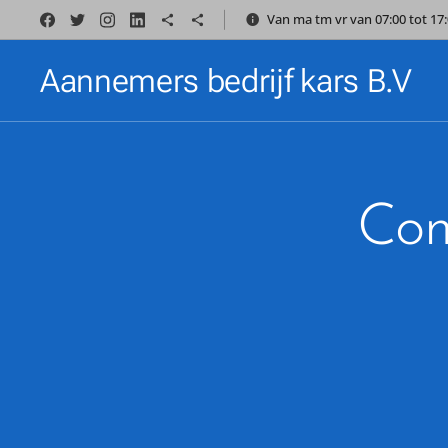
Van ma tm vr van 07:00 tot 1
Aannemers bedrijf kars B.V
Com