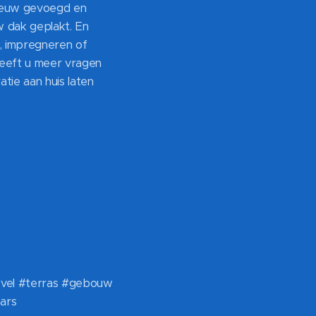
nieuw gevoegd en
w dak geplakt. En
n, impregneren of
Heeft u meer vragen
tie aan huis laten
evel #terras #gebouw
ars