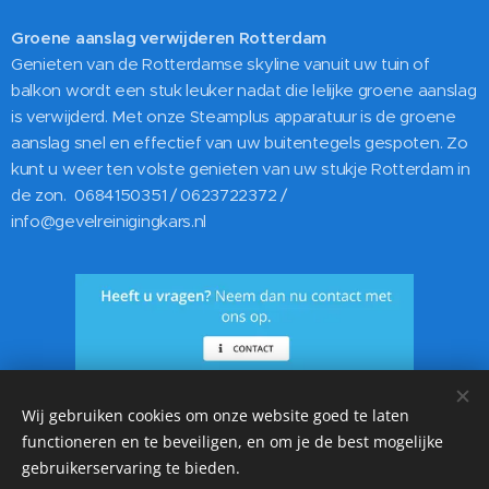
Groene aanslag verwijderen Rotterdam
Genieten van de Rotterdamse skyline vanuit uw tuin of
balkon wordt een stuk leuker nadat die lelijke groene aanslag
is verwijderd. Met onze Steamplus apparatuur is de groene
aanslag snel en effectief van uw buitentegels gespoten. Zo
kunt u weer ten volste genieten van uw stukje Rotterdam in
de zon. 0684150351 / 0623722372 /
info@gevelreinigingkars.nl
Wij gebruiken cookies om onze website goed te laten
functioneren en te beveiligen, en om je de best mogelijke
10 jaar garantie op Gevelreiniging, Dakreiniging en
gebruikerservaring te bieden.
Impregneer. ☎️020 21 01 223