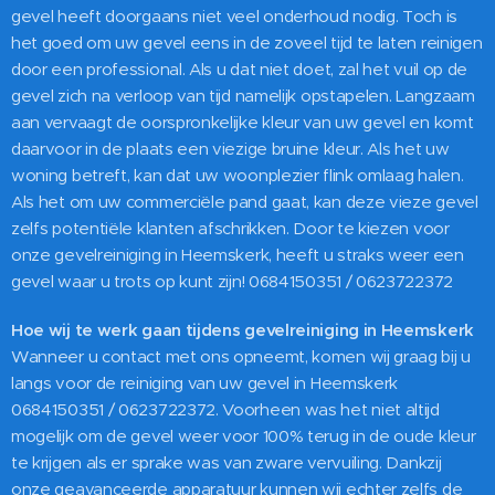
gevel heeft doorgaans niet veel onderhoud nodig. Toch is
het goed om uw gevel eens in de zoveel tijd te laten reinigen
door een professional. Als u dat niet doet, zal het vuil op de
gevel zich na verloop van tijd namelijk opstapelen. Langzaam
aan vervaagt de oorspronkelijke kleur van uw gevel en komt
daarvoor in de plaats een viezige bruine kleur. Als het uw
woning betreft, kan dat uw woonplezier flink omlaag halen.
Als het om uw commerciële pand gaat, kan deze vieze gevel
zelfs potentiële klanten afschrikken. Door te kiezen voor
onze gevelreiniging in Heemskerk, heeft u straks weer een
gevel waar u trots op kunt zijn! 0684150351 / 0623722372
Hoe wij te werk gaan tijdens gevelreiniging in Heemskerk
Wanneer u contact met ons opneemt, komen wij graag bij u
langs voor de reiniging van uw gevel in Heemskerk
0684150351 / 0623722372. Voorheen was het niet altijd
mogelijk om de gevel weer voor 100% terug in de oude kleur
te krijgen als er sprake was van zware vervuiling. Dankzij
onze geavanceerde apparatuur kunnen wij echter zelfs de