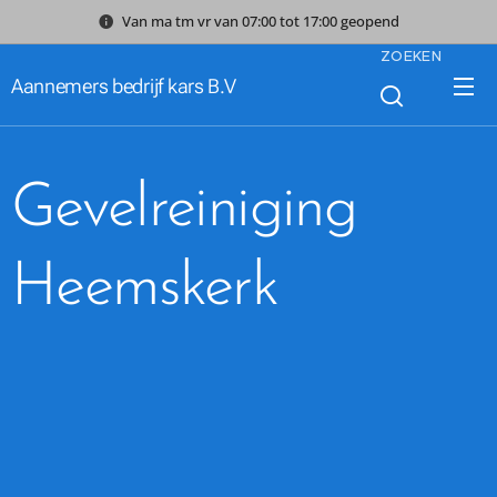
Van ma tm vr van 07:00 tot 17:00 geopend
ZOEKEN
Aannemers bedrijf kars B.V
Gevelreiniging
Heemskerk