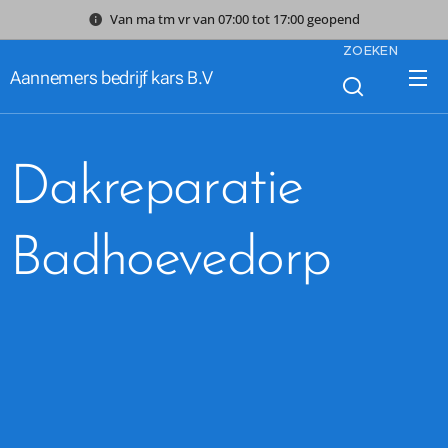
Van ma tm vr van 07:00 tot 17:00 geopend
ZOEKEN
Aannemers bedrijf kars B.V
Dakreparatie
Badhoevedorp