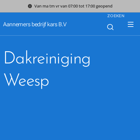
Van ma tm vr van 07:00 tot 17:00 geopend
ZOEKEN
Aannemers bedrijf kars B.V
Dakreiniging
Weesp