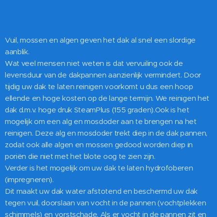
Vuil, mossen en algen geven het dak al snel een slordige
aanblik.
Wat veel mensen niet weten is dat vervuiling ook de
levensduur van de dakpannen aanzienlijk vermindert. Door
tijdig uw dak te laten reinigen voorkomt u dus een hoop
ellende en hoge kosten op de lange termijn. We reinigen het
dak d.m.v. hoge druk SteamPlus (155 graden).Ook is het
mogelijk om een alg en mosdoder aan te brengen na het
reinigen. Deze alg en mosdoder trekt diep in de dak pannen,
zodat ook alle algen en mossen gedood worden diep in
poriën die niet met het blote oog te zien zijn.
Verder is het mogelijk om uw dak te laten hydrofoberen
(impregneren).
Dit maakt uw dak water afstotend en beschermd uw dak
tegen vuil, doorslaan van vocht in de pannen (vochtplekken
schimmels) en vorstschade. Als er vocht in de pannen zit en